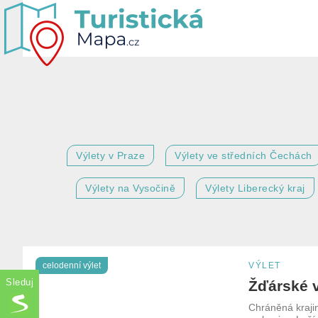
Výlety v Praze
Výlety ve středních Čechách
Výlety na Vysočině
Výlety Liberecký kraj
celodenní výlet
VÝLET
Žďárské 
Chráněná kraji