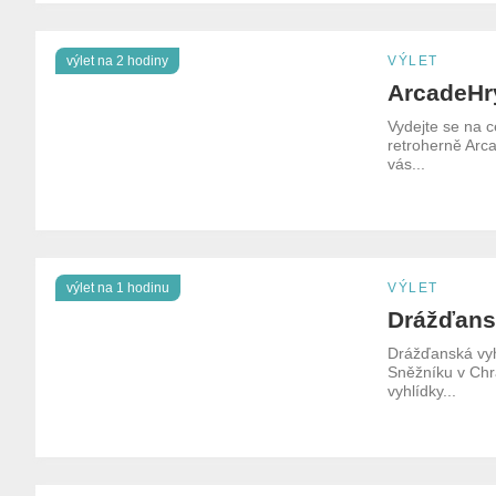
výlet na 2 hodiny
VÝLET
ArcadeHr
Vydejte se na 
retroherně Arc
vás...
výlet na 1 hodinu
VÝLET
Drážďans
Drážďanská vyh
Sněžníku v Chr
vyhlídky...