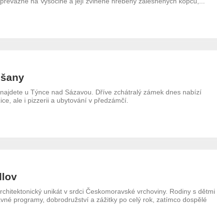
 převážně na Vysočině a její zvlněné hřebeny zalesněných kopců,...
ešany
ajdete u Týnce nad Sázavou. Dříve zchátralý zámek dnes nabízí
ce, ale i pizzerii a ubytování v předzámčí.
dlov
rchitektonický unikát v srdci Českomoravské vrchoviny. Rodiny s dětmi
vné programy, dobrodružství a zážitky po celý rok, zatímco dospělé