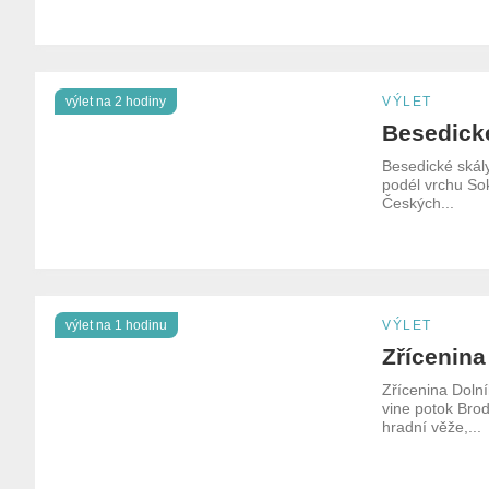
výlet na 2 hodiny
VÝLET
Besedick
Besedické skály
podél vrchu Sok
Českých...
výlet na 1 hodinu
VÝLET
Zřícenina
Zřícenina Doln
vine potok Bro
hradní věže,...