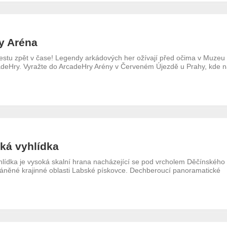
y Aréna
cestu zpět v čase! Legendy arkádových her ožívají před očima v Muzeu
adeHry. Vyražte do ArcadeHry Arény v Červeném Újezdě u Prahy, kde 
ká vyhlídka
lídka je vysoká skalní hrana nacházející se pod vrcholem Děčínského
áněné krajinné oblasti Labské pískovce. Dechberoucí panoramatické