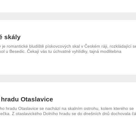
é skály
 je romantické bludiště pískovcových skal v Českém ráji, rozkládající s
ol u Besedic. Čekají vás tu úchvatné vyhlídky, tajná modlitebna
 hradu Otaslavice
ího hradu Otaslavice se nachází na skalním ostrohu, kolem kterého se
dečka. Z otaslavického Dolního hradu se do dnešních dnů dochovala čá