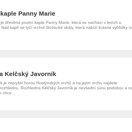
 kaple Panny Marie
je dřevěná poutní kaple Panny Marie, která se nachází v lesích u
Nad kaplí se tyčí vrchol Stožecké skály, která nabízí krásné vyhlídky na
a Kelčský Javorník
k je nejvyšší horou Hostýnských vrchů a na jejím vrchu najdete
rozhlednu. Rozhledna Kelčský Javorník je nevšední svou podobou a n
o chce...