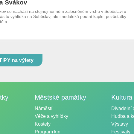
a Svákov
ov se nachází na stejnojmenném zalesněném vrchu v Soběslavi u
s tu vyhlídka na Soběslav, ale i nedaleká poutní kaple, pozůstatky
ě a...
TIPY na výlety
tky
Městské památky
Kultura
Náměstí
Divadelní 
Věže a vyhlídky
Hudba a k
Kostely
Výstavy
Program kin
Festivaly