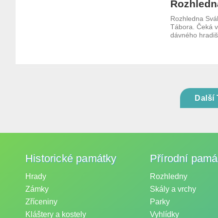
Rozhledn
Rozhledna Svák
Tábora. Čeká vá
dávného hradišt
Další 
Historické památky
Přírodní pamá
Hrady
Rozhledny
Zámky
Skály a vrchy
Zříceniny
Parky
Kláštery a kostely
Vyhlídky