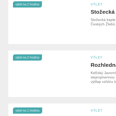
výlet na 2 hodiny
VÝLET
Stožecká
Stožecká kaple 
Českých Žlebů. 
výlet na 2 hodiny
VÝLET
Rozhledn
Kelčský Javorní
stejnojmennou 
výšlap vzhůru t
výlet na 1 hodinu
VÝLET