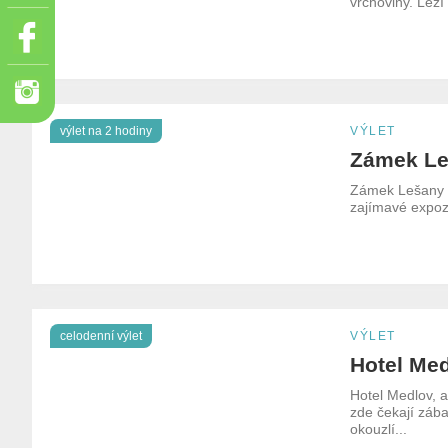
vrchoviny. Leží
výlet na 2 hodiny
VÝLET
Zámek L
Zámek Lešany n
zajímavé expozi
celodenní výlet
VÝLET
Hotel Me
Hotel Medlov, a
zde čekají zába
okouzlí...