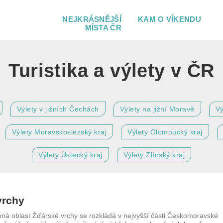
NEJKRÁSNĚJŠÍ
KAM O VÍKENDU
MÍSTA ČR
Turistika a výlety v ČR
Výlety v jižních Čechách
Výlety na jižní Moravě
Vý
Výlety Moravskoslezský kraj
Výlety Olomoucký kraj
Výlety Ústecký kraj
Výlety Zlínský kraj
vrchy
nná oblast Žďárské vrchy se rozkládá v nejvyšší části Českomoravské